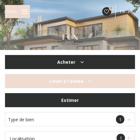
0
FR
MENU
Acheter
De l'ancien
Louer
à l'année
à l'année
Estimer
Type de bien
1
1
Localisation