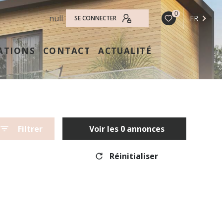
0
null
FR
SE CONNECTER
ATIONS
CONTACT
ACTUALITÉ
Filtrer
Voir les
0
annonces
Réinitialiser