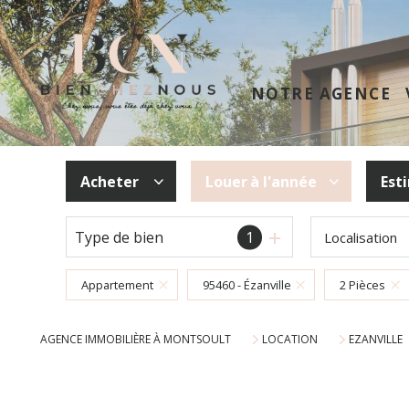
NOTRE AGENCE
Acheter
Louer
à l'année
Est
Type de bien
1
Localisation
De l'ancien
à l'année
Appartement
95460 - Ézanville
2 Pièces
AGENCE IMMOBILIÈRE À MONTSOULT
LOCATION
EZANVILLE