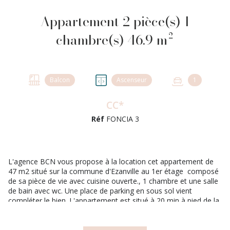
Appartement 2 pièce(s) 1
chambre(s) 46.9 m²
Balcon
Ascenseur
1
CC*
Réf
FONCIA 3
L'agence BCN vous propose à la location cet appartement de
47 m2 situé sur la commune d'Ezanville au 1er étage composé
de sa pièce de vie avec cuisine ouverte., 1 chambre et une salle
de bain avec wc. Une place de parking en sous sol vient
compléter le bien. L'appartement est situé à 20 min à pied de la
gare d' ECOUEN EZANVILLE ligne H La résidence est sécurisée.
Bail non meublé. L'appartement est
disponible
immédiatement
. Il est soumis à une
garantie loyer