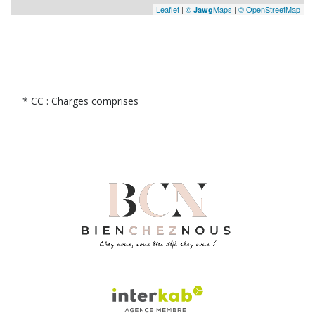
Leaflet
|
©
Maps
|
© OpenStreetMap
Jawg
* CC : Charges comprises