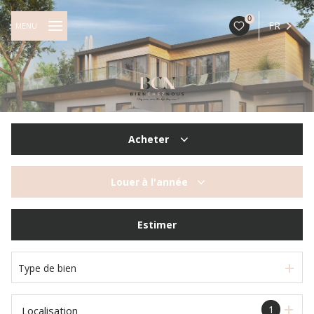
0
FR
MENU
Acheter
De l'ancien
Louer
à l'année
à l'année
Estimer
Type de bien
1
Localisation