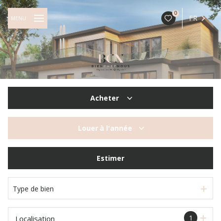
0
FR
MENU
Acheter
De l'ancien
Louer
à l'année
à l'année
Estimer
Type de bien
1
Localisation