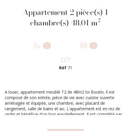
Appartement 2 pièce(s) 1
chambre(s) 48.01 m²
1
1
CC*
Réf
71
A louer, appartement meublé T2 de 48m2 loi Boutin, il est
composé de son entrée, pièce de vie avec cuisine ouverte
aménagée et équipée, une chambre, avec placard de
rangement, salle de bains et wc. L'appartement est en rez de
jardin et bénéficie d'un bon ensoleillement. Il est complété par
une place de parking soutteraine. La résidence est sécurisée,
elle date de 2013, logement BBC. Bail meublé. Loyer Hors
Charges : 775 euros Provisions sur charges : 75 euros Loyer