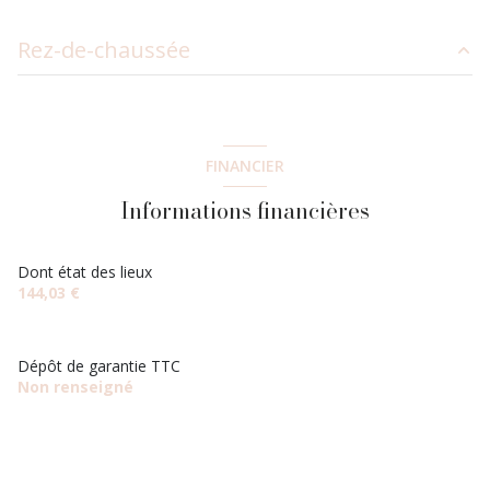
Rez-de-chaussée
entrée
2.82 m²
sejour /cuisine
28.02 m²
FINANCIER
salle de bain
4.93 m²
Informations financières
chambre
12.24 m²
Dont état des lieux
144,03 €
Dépôt de garantie TTC
Non renseigné