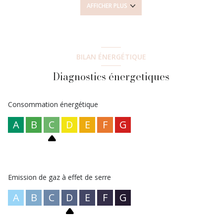
AFFICHER PLUS
Charges comprises 850 euros.
Dépôt de garantie : 1150 euros. Honoraires Charge Locataire : -
Constitution dossier, visite et rédaction contrat : 384,08 euros
TTC - Etat des lieux : 144,03 euros TTC. DPE C 133 GES D 31
Pour toutes informations complémentaires ou prise de rendez-
vous, veuillez contacter Mélanie, agent commercial
BILAN ÉNERGÉTIQUE
immatriculée au RSAC de Pontoise 81115069 au 0782635295
Diagnostics énergetiques
ou a l'agence au 01.83.93.60.50
Consommation énergétique
A
B
C
D
E
F
G
Emission de gaz à effet de serre
A
B
C
D
E
F
G