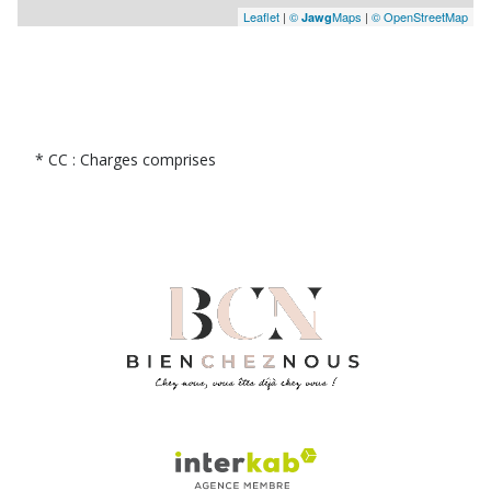
Leaflet
|
©
Maps
|
© OpenStreetMap
Jawg
* CC : Charges comprises