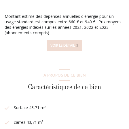
Les informations sur les risques auxquels ce bien est exposé
sont disponibles sur le site
Géorisques
Montant estimé des dépenses annuelles d'énergie pour un
usage standard est compris entre 660 € et 940 € . Prix moyens
des énergies indexés sur les années 2021, 2022 et 2023
(abonnements compris).
VOIR LE DÉTAIL
A PROPOS DE CE BIEN
Caractéristiques de ce bien
Surface 43,71 m²
carrez 43,71 m²