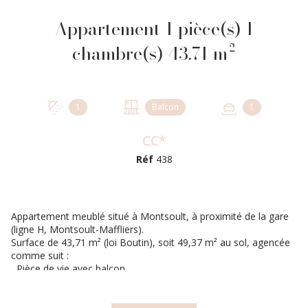
Appartement 1 pièce(s) 1
chambre(s) 43.71 m²
1
Balcon
1
CC*
Réf
438
Appartement meublé situé à Montsoult, à proximité de la gare
(ligne H, Montsoult-Maffliers).
Surface de 43,71 m² (loi Boutin), soit 49,37 m² au sol, agencée
comme suit :
Pièce de vie avec balcon
Cuisine ouverte aménagée et équipée
Salle d'eau avec WC et espace buanderie
Mezzanine avec coin nuit