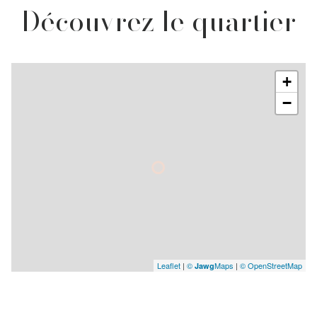
Découvrez le quartier
+
−
Leaflet
|
©
Maps
|
© OpenStreetMap
Jawg