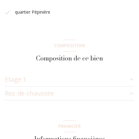
quartier Pépinière
COMPOSITION
Composition de ce bien
Etage 1
Rez-de-chaussée
chambre
10.43 m²
salle d'eau
m²
salon/sejour
21.68 m²
FINANCIER
entrée
6.12 m²
Informations financières