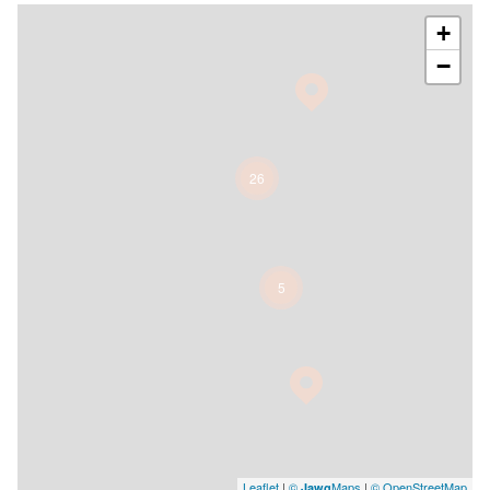
+
−
26
5
Leaflet
|
©
Maps
|
© OpenStreetMap
Jawg