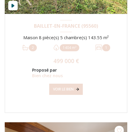
BAILLET-EN-FRANCE (95560)
Maison 8 pièce(s) 5 chambre(s) 143.55 m²
2
1404 m²
1
499 000 €
Proposé par
Bien chez nous
VOIR LE BIEN