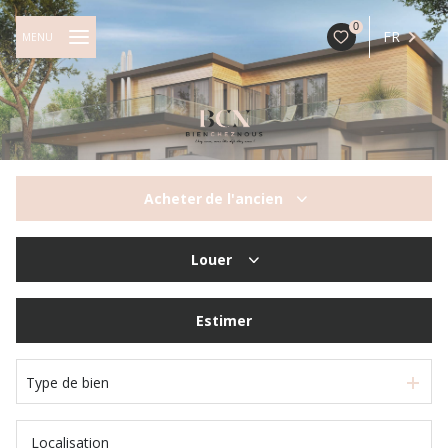
0
FR
MENU
Acheter
de l'ancien
De l'ancien
Louer
à l'année
Estimer
Type de bien