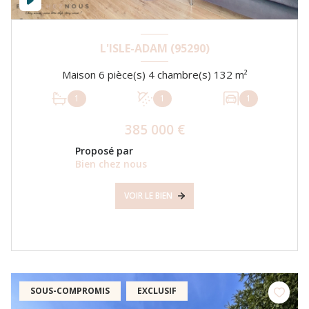
L'ISLE-ADAM (95290)
Maison 6 pièce(s) 4 chambre(s) 132 m²
1
1
1
385 000 €
Proposé par
Bien chez nous
VOIR LE BIEN
SOUS-COMPROMIS
EXCLUSIF